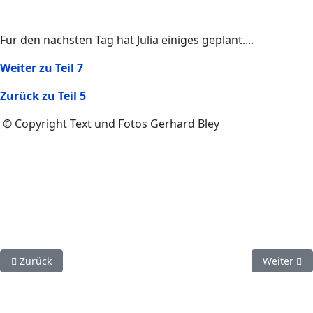
Für den nächsten Tag hat Julia einiges geplant....
Weiter zu Teil 7
Zurück zu Teil 5
© Copyright Text und Fotos Gerhard Bley
Vorheriger Beitrag: Reise in die Region Tschernihiw November 2
Nächster B
Zurück
Weiter